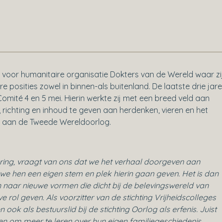
 voor humanitaire organisatie Dokters van de Wereld waar zi
e posities zowel in binnen-als buitenland. De laatste drie jar
Comité 4 en 5 mei. Hierin werkte zij met een breed veld aan
richting en inhoud te geven aan herdenken, vieren en het
n aan de Tweede Wereldoorlog.
ring, vraagt van ons dat we het verhaal doorgeven aan
we hen een eigen stem en plek hierin gaan geven. Het is dan
 naar nieuwe vormen die dicht bij de belevingswereld van
e rol geven. Als voorzitter van de stichting Vrijheidscolleges
ok als bestuurslid bij de stichting Oorlog als erfenis. Juist
en om meer te leren over hun eigen familiegeschiedenis